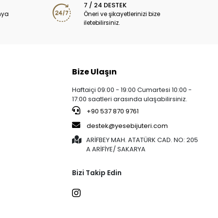
7 / 24 DESTEK
nya
Öneri ve şikayetlerinizi bize
iletebilirsiniz.
Bize Ulaşın
Haftaiçi 09:00 - 19:00 Cumartesi 10:00 -
17:00 saatleri arasında ulaşabilirsiniz.
+90 537 870 9761
destek@yesebijuteri.com
ARİFBEY MAH. ATATÜRK CAD. NO: 205
A ARİFİYE/ SAKARYA
Bizi Takip Edin