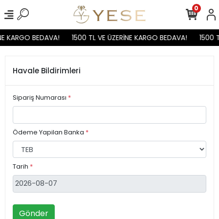
0
İNE KARGO BEDAVA!
1500 TL VE ÜZERİNE KARGO BEDAVA!
1500 
Havale Bildirimleri
Sipariş Numarası
*
Ödeme Yapilan Banka
*
Tarih
*
Gönder