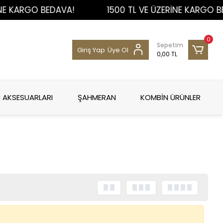
NE KARGO BEDAVA!
1500 TL VE ÜZERİNE KARGO BE
0
Sepetim
Giriş Yap
Üye Ol
0,00 TL
 AKSESUARLARI
ŞAHMERAN
KOMBİN ÜRÜNLER