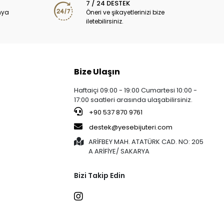
7 / 24 DESTEK
nya
Öneri ve şikayetlerinizi bize
iletebilirsiniz.
Bize Ulaşın
Haftaiçi 09:00 - 19:00 Cumartesi 10:00 -
17:00 saatleri arasında ulaşabilirsiniz.
+90 537 870 9761
destek@yesebijuteri.com
ARİFBEY MAH. ATATÜRK CAD. NO: 205
A ARİFİYE/ SAKARYA
Bizi Takip Edin