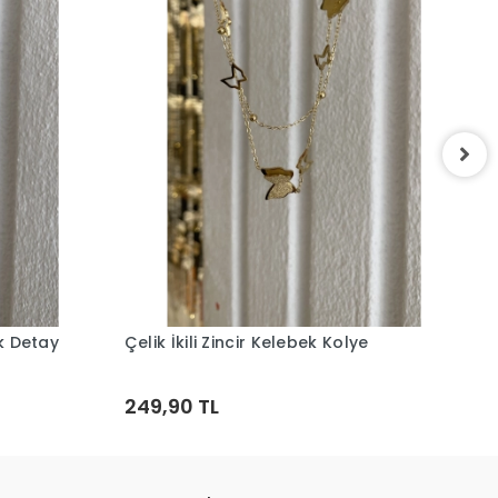
Ç
1
uk Detay
Çelik İkili Zincir Kelebek Kolye
Sepete Ekle
249,90 TL