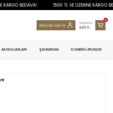
RGO BEDAVA!
1500 TL VE ÜZERİNE KARGO BEDAVA
0
Sepetim
Giriş Yap
Üye Ol
0,00 TL
 AKSESUARLARI
ŞAHMERAN
KOMBİN ÜRÜNLER
ye