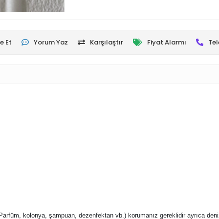
e Et
Yorum Yaz
Karşılaştır
Fiyat Alarmı
Tel
Parfüm, kolonya, şampuan, dezenfektan vb.) korumanız gereklidir ayrıca deniz