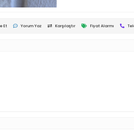
e Et
Yorum Yaz
Karşılaştır
Fiyat Alarmı
Tel