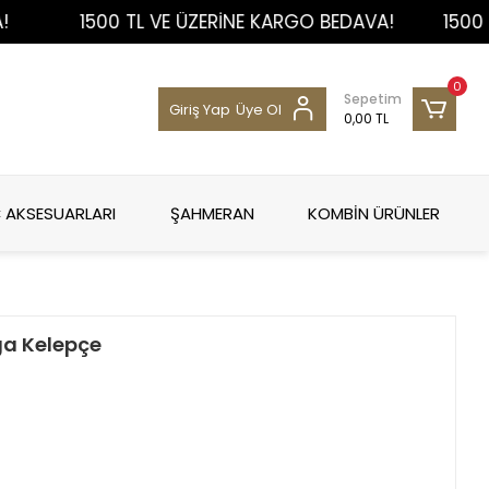
1500 TL VE ÜZERİNE KARGO BEDAVA!
1500 TL VE
0
Sepetim
Giriş Yap
Üye Ol
0,00 TL
 AKSESUARLARI
ŞAHMERAN
KOMBİN ÜRÜNLER
ga Kelepçe