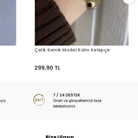
Ç
2
Çelik Kemik Model Kalın Kelepçe
Sepete Ekle
299,90 TL
7 / 24 DESTEK
nya
Öneri ve şikayetlerinizi bize
iletebilirsiniz.
Bize Ulaşın