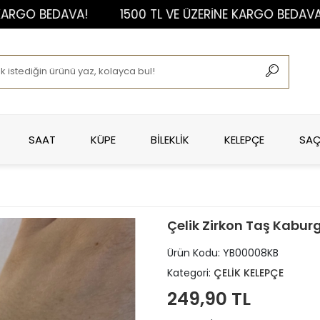
 BEDAVA!
1500 TL VE ÜZERİNE KARGO BEDAVA!
SAAT
KÜPE
BİLEKLİK
KELEPÇE
SAÇ
Çelik Zirkon Taş Kabur
Ürün Kodu:
YB00008KB
Kategori:
ÇELİK KELEPÇE
249,90 TL