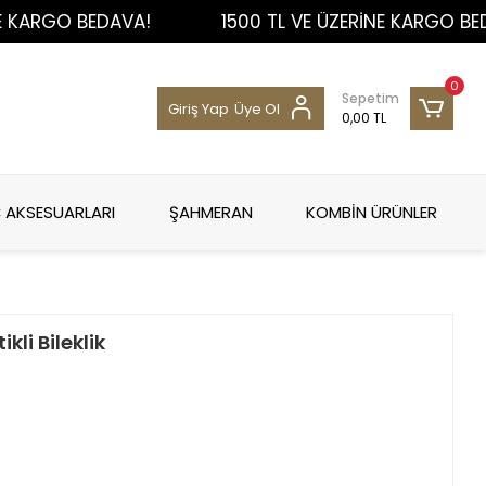
RGO BEDAVA!
1500 TL VE ÜZERİNE KARGO BEDAVA!
0
Sepetim
Giriş Yap
Üye Ol
0,00 TL
 AKSESUARLARI
ŞAHMERAN
KOMBİN ÜRÜNLER
kli Bileklik