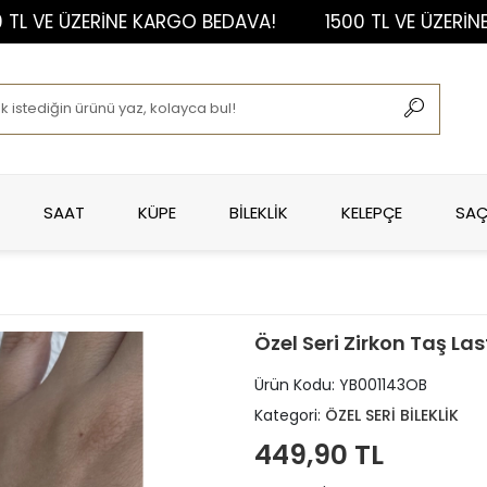
E ÜZERİNE KARGO BEDAVA!
1500 TL VE ÜZERİNE KA
SAAT
KÜPE
BİLEKLİK
KELEPÇE
SAÇ
Özel Seri Zirkon Taş Lasti
Ürün Kodu:
YB001143OB
Kategori:
ÖZEL SERİ BİLEKLİK
449,90 TL