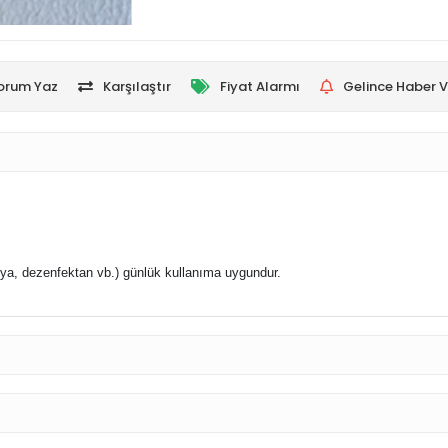
orum Yaz
Karşılaştır
Fiyat Alarmı
Gelince Haber V
nya, dezenfektan vb.) g
ünlük kullanıma uygundur.