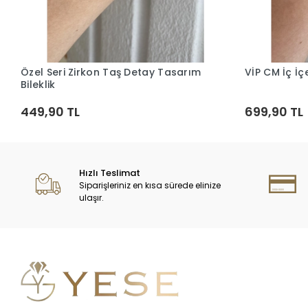
Özel Seri Zirkon Taş Detay Tasarım
VİP CM İç İç
Sepete Ekle
Bileklik
449,90 TL
699,90 TL
Hızlı Teslimat
Siparişleriniz en kısa sürede elinize
ulaşır.