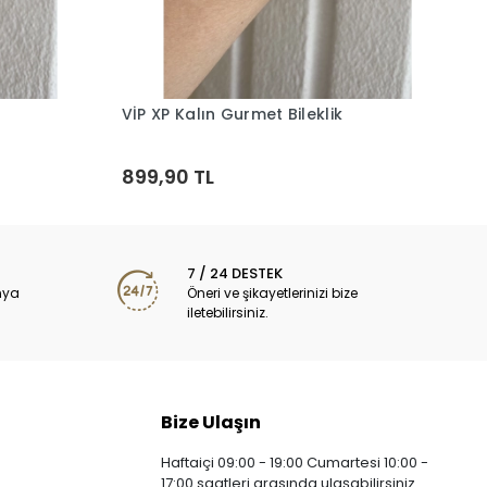
V
6
VİP XP Kalın Gurmet Bileklik
Sepete Ekle
899,90 TL
7 / 24 DESTEK
nya
Öneri ve şikayetlerinizi bize
iletebilirsiniz.
Bize Ulaşın
Haftaiçi 09:00 - 19:00 Cumartesi 10:00 -
17:00 saatleri arasında ulaşabilirsiniz.