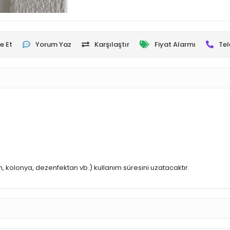
e Et
Yorum Yaz
Karşılaştır
Fiyat Alarmı
Tel
, kolonya, dezenfektan vb.) kullanım süresini uzatacaktır.