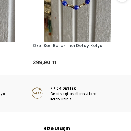
Ö
K
3
Özel Seri Barok İnci Detay Kolye
Sepete Ekle
399,90 TL
7 / 24 DESTEK
nya
Öneri ve şikayetlerinizi bize
iletebilirsiniz.
Bize Ulaşın