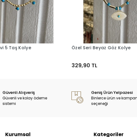
vi 5 Taş Kolye
Özel Seri Beyaz Göz Kolye
Sepete Ekle
Sepete Ekle
329,90 TL
Güvenli Alışveriş
Geniş Ürün Yelpazesi
Güvenli ve kolay ödeme
Binlerce ürün ve kampa
sistemi
seçeneği
Kurumsal
Kategoriler