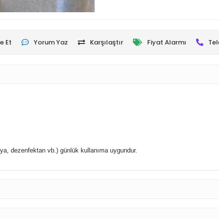
e Et
Yorum Yaz
Karşılaştır
Fiyat Alarmı
Tel
nya, dezenfektan vb.) g
ünlük kullanıma uygundur.