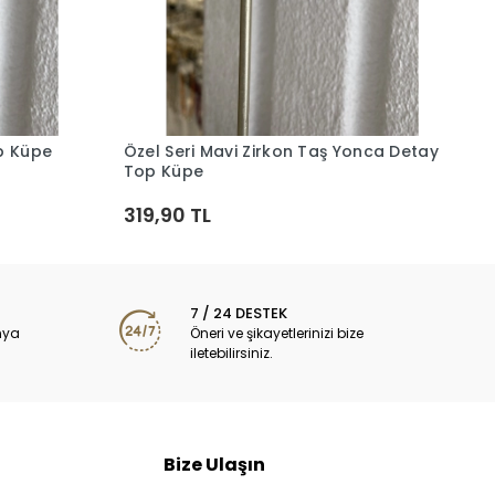
Ö
2
op Küpe
Özel Seri Mavi Zirkon Taş Yonca Detay
Sepete Ekle
Top Küpe
319,90 TL
7 / 24 DESTEK
nya
Öneri ve şikayetlerinizi bize
iletebilirsiniz.
Bize Ulaşın