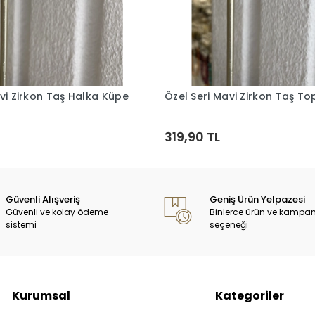
vi Zirkon Taş Halka Küpe
Özel Seri Mavi Zirkon Taş T
Sepete Ekle
Sepete Ekle
319,90 TL
Güvenli Alışveriş
Geniş Ürün Yelpazesi
Güvenli ve kolay ödeme
Binlerce ürün ve kampa
sistemi
seçeneği
Kurumsal
Kategoriler