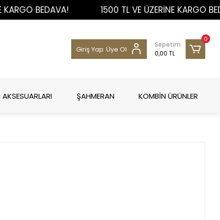
GO BEDAVA!
1500 TL VE ÜZERİNE KARGO BEDAVA!
0
Sepetim
Giriş Yap
Üye Ol
0,00 TL
 AKSESUARLARI
ŞAHMERAN
KOMBİN ÜRÜNLER