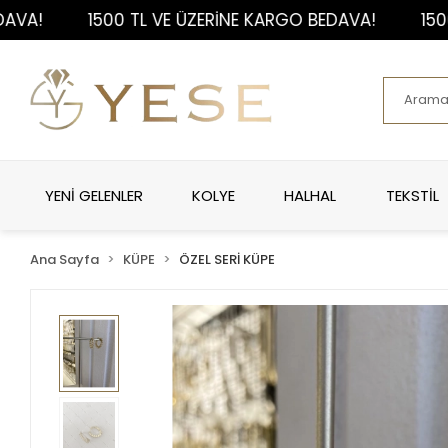
1500 TL VE ÜZERİNE KARGO BEDAVA!
1500 TL 
YENİ GELENLER
KOLYE
HALHAL
TEKSTİL
Ana Sayfa
KÜPE
ÖZEL SERİ KÜPE