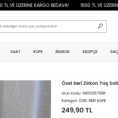
VE ÜZERİNE KARGO BEDAVA!
1500 TL VE ÜZERİNE KA
SAAT
KÜPE
BİLEKLİK
KELEPÇE
SAÇ
Özel Seri Zirkon Taş Sal
Ürün Kodu:
YB00125799P
Kategori:
ÖZEL SERİ KÜPE
249,90 TL