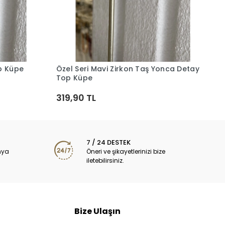
Ö
2
op Küpe
Özel Seri Mavi Zirkon Taş Yonca Detay
Sepete Ekle
Top Küpe
319,90 TL
7 / 24 DESTEK
nya
Öneri ve şikayetlerinizi bize
iletebilirsiniz.
Bize Ulaşın