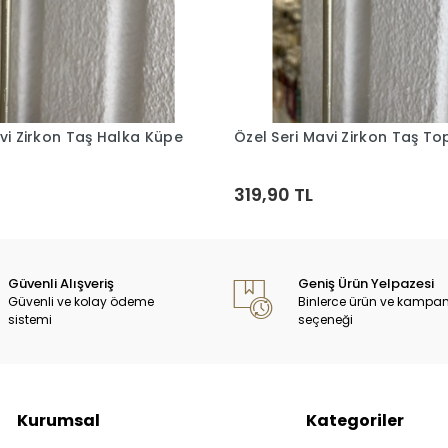
vi Zirkon Taş Halka Küpe
Özel Seri Mavi Zirkon Taş T
Sepete Ekle
Sepete Ekle
319,90 TL
Güvenli Alışveriş
Geniş Ürün Yelpazesi
Güvenli ve kolay ödeme
Binlerce ürün ve kampa
sistemi
seçeneği
Kurumsal
Kategoriler