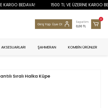
RGO BEDAVA!
1500 TL VE ÜZERİNE KARGO BEDAVA
0
Sepetim
Giriş Yap
Üye Ol
0,00 TL
 AKSESUARLARI
ŞAHMERAN
KOMBİN ÜRÜNLER
lantılı Sıralı Halka Küpe