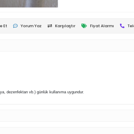
e Et
Yorum Yaz
Karşılaştır
Fiyat Alarmı
Tel
nya, dezenfektan vb.) g
ünlük kullanıma uygundur.