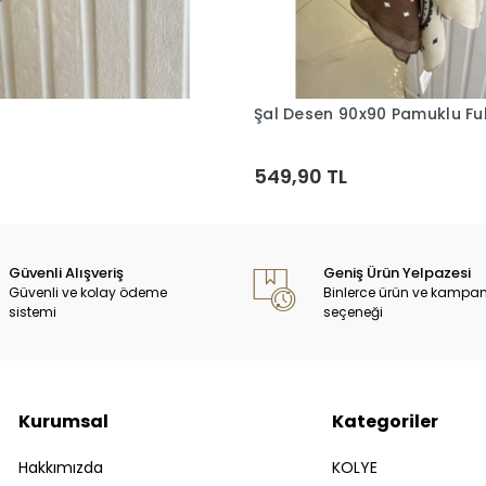
Şal Desen 90x90 Pamuklu Ful
Sepete Ekle
Sepete Ekle
549,90 TL
Güvenli Alışveriş
Geniş Ürün Yelpazesi
Güvenli ve kolay ödeme
Binlerce ürün ve kampa
sistemi
seçeneği
Kurumsal
Kategoriler
Hakkımızda
KOLYE