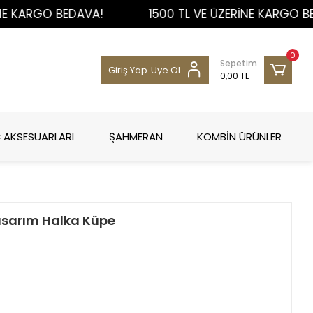
RGO BEDAVA!
1500 TL VE ÜZERİNE KARGO BEDAVA
0
Sepetim
Giriş Yap
Üye Ol
0,00 TL
 AKSESUARLARI
ŞAHMERAN
KOMBİN ÜRÜNLER
asarım Halka Küpe