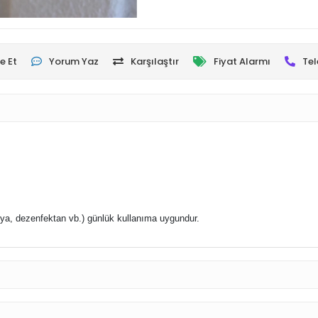
e Et
Yorum Yaz
Karşılaştır
Fiyat Alarmı
Tel
nya, dezenfektan vb.) g
ünlük kullanıma uygundur.