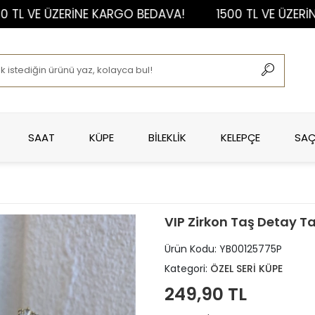
VE ÜZERİNE KARGO BEDAVA!
1500 TL VE ÜZERİNE KA
SAAT
KÜPE
BİLEKLİK
KELEPÇE
SAÇ
VIP Zirkon Taş Detay T
Ürün Kodu:
YB00125775P
Kategori:
ÖZEL SERİ KÜPE
249,90 TL