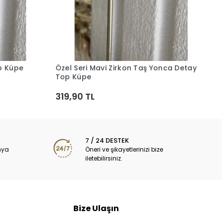
Ö
2
op Küpe
Özel Seri Mavi Zirkon Taş Yonca Detay
Sepete Ekle
Top Küpe
319,90 TL
7 / 24 DESTEK
nya
Öneri ve şikayetlerinizi bize
iletebilirsiniz.
Bize Ulaşın