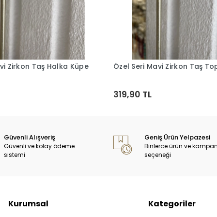
vi Zirkon Taş Halka Küpe
Özel Seri Mavi Zirkon Taş T
Sepete Ekle
Sepete Ekle
319,90 TL
Güvenli Alışveriş
Geniş Ürün Yelpazesi
Güvenli ve kolay ödeme
Binlerce ürün ve kampa
sistemi
seçeneği
Kurumsal
Kategoriler