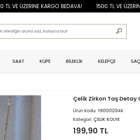
VE ÜZERİNE KARGO BEDAVA!
1500 TL VE ÜZERİNE KA
SAAT
KÜPE
BİLEKLİK
KELEPÇE
SAÇ
Çelik Zirkon Taş Detay 
Ürün Kodu:
YB0001294K
Kategori:
ÇELİK KOLYE
199,90 TL