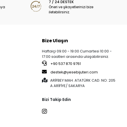
7 / 24 DESTEK
nya
Öneri ve şikayetlerinizi bize
iletebilirsiniz.
Bize Ulaşın
Haftaiçi 09:00 - 19:00 Cumartesi 10:00 -
17:00 saatleri arasında ulaşabilirsiniz.
+90 537 870 9761
destek@yesebijuteri.com
ARİFBEY MAH. ATATÜRK CAD. NO: 205
A ARİFİYE/ SAKARYA
Bizi Takip Edin