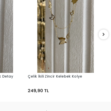
Ç
1
uk Detay
Çelik İkili Zincir Kelebek Kolye
Sepete Ekle
249,90 TL