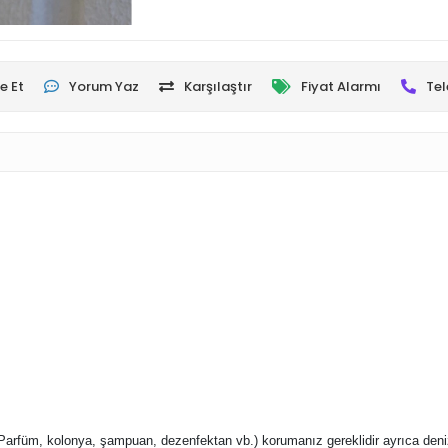
e Et
Yorum Yaz
Karşılaştır
Fiyat Alarmı
Tel
Parfüm, kolonya, şampuan, dezenfektan vb.) korumanız gereklidir ayrıca deniz