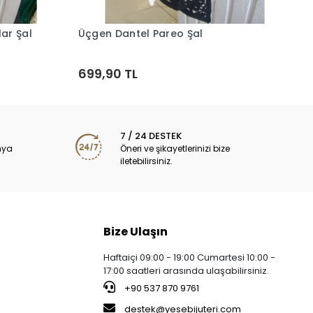
1
ar Şal
Üçgen Dantel Pareo Şal
Sepete Ekle
699,90 TL
7 / 24 DESTEK
nya
Öneri ve şikayetlerinizi bize
iletebilirsiniz.
Bize Ulaşın
Haftaiçi 09:00 - 19:00 Cumartesi 10:00 -
17:00 saatleri arasında ulaşabilirsiniz.
+90 537 870 9761
destek@yesebijuteri.com