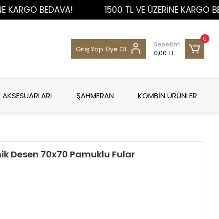
ARGO BEDAVA!
1500 TL VE ÜZERİNE KARGO BEDAVA
0
Sepetim
Giriş Yap
Üye Ol
0,00 TL
 AKSESUARLARI
ŞAHMERAN
KOMBİN ÜRÜNLER
nik Desen 70x70 Pamuklu Fular