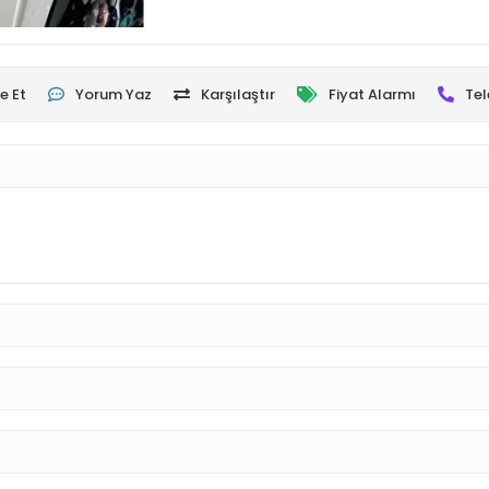
e Et
Yorum Yaz
Karşılaştır
Fiyat Alarmı
Tel