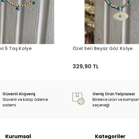
vi 5 Taş Kolye
Özel Seri Beyaz Göz Kolye
Sepete Ekle
Sepete Ekle
329,90 TL
Güvenli Alışveriş
Geniş Ürün Yelpazesi
Güvenli ve kolay ödeme
Binlerce ürün ve kampa
sistemi
seçeneği
Kurumsal
Kategoriler