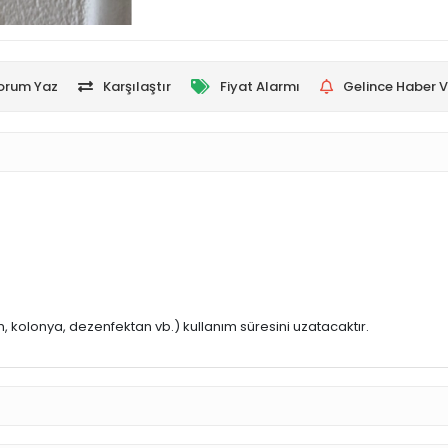
orum Yaz
Karşılaştır
Fiyat Alarmı
Gelince Haber V
, kolonya, dezenfektan vb.) kullanım süresini uzatacaktır.