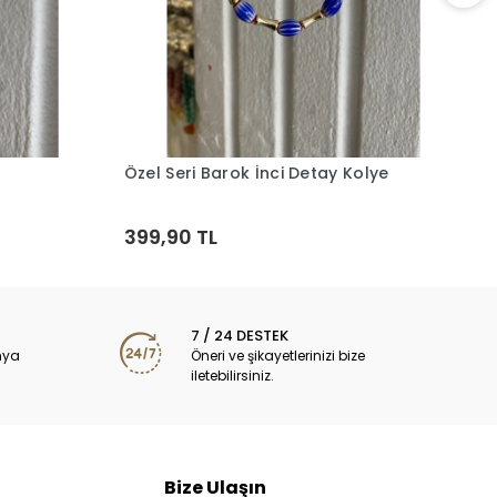
Ö
K
3
Özel Seri Barok İnci Detay Kolye
Sepete Ekle
399,90 TL
7 / 24 DESTEK
nya
Öneri ve şikayetlerinizi bize
iletebilirsiniz.
Bize Ulaşın